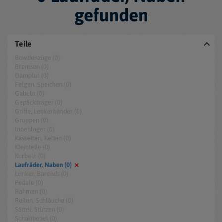
gefunden
Teile
Bowdenzüge (0)
Bremsen (0)
Dämpfer (0)
Felgen, Speichen (0)
Gabeln (0)
Gepäckträger (0)
Griffe, Lenkerbänder (0)
Gruppen (0)
Innenlager (0)
Kassetten, Ketten (0)
Kleinteile (0)
Kurbeln (0)
Laufräder, Naben (0)
Lenker, Barends (0)
Pedale (0)
Rahmen (0)
Reifen, Schläuche (0)
Sättel, Stützen (0)
Schalthebel (0)