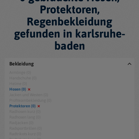
Protektoren,
Regenbekleidung
gefunden in karlsruhe-
baden
Bekleidung
Armlinge (0)
Handschuhe (0)
Helme (0)
Hosen (0)
Jacken und Westen (0)
Profiteambekleidung (0)
Protektoren (0)
Radhosen kurz (0)
Radhosen lang (0)
Radjacken (0)
Radsportbrillen (0)
Radtrikots kurz (0)