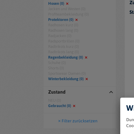
Zu
Hosen (0)
Jacken und Westen (0)
St
Profiteambekleidung (0)
Protektoren (0)
Radhosen kurz (0)
Radhosen lang (0)
Radjacken (0)
Radsportbrillen (0)
Radtrikots kurz (0)
Radtrikots lang (0)
Regenbekleidung (0)
Schuhe (0)
Shorts (0)
Sportswear Damen (0)
Winterbekleidung (0)
Zustand
NEU (0)
Wi
Gebraucht (0)
Dur
Filter zurücksetzen
Coo