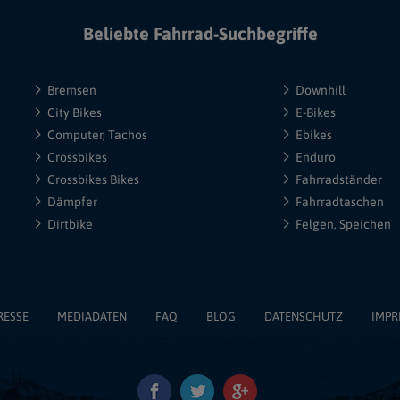
Beliebte Fahrrad-Suchbegriffe
Bremsen
Downhill
City Bikes
E-Bikes
Computer, Tachos
Ebikes
Crossbikes
Enduro
Crossbikes Bikes
Fahrradständer
Dämpfer
Fahrradtaschen
Dirtbike
Felgen, Speichen
RESSE
MEDIADATEN
FAQ
BLOG
DATENSCHUTZ
IMPR