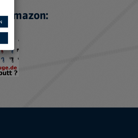
f Amazon:
N