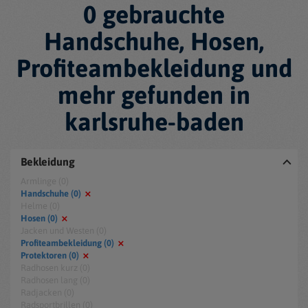
0 gebrauchte
Handschuhe, Hosen,
Profiteambekleidung und
mehr gefunden in
karlsruhe-baden
Bekleidung
Armlinge (0)
Handschuhe (0)
Helme (0)
Hosen (0)
Jacken und Westen (0)
Profiteambekleidung (0)
Protektoren (0)
Radhosen kurz (0)
Radhosen lang (0)
Radjacken (0)
Radsportbrillen (0)